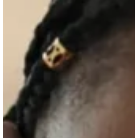
Je réserve
Follow us !
Facebook
Tiktok
LinkedIn
YouTube
Instagram :
Paris
Genève
Instagram
Instagram
Lille
Bordeaux
Instagram
Instagram