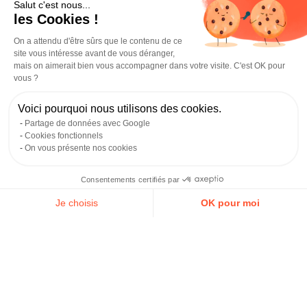
Salut c'est nous...
lancement.
les Cookies !
On a attendu d'être sûrs que le contenu de ce
Le maintien de l’ARE
site vous intéresse avant de vous déranger,
mais on aimerait bien vous accompagner dans votre visite. C'est OK pour
L’allocation ARE peut être cumulée avec les revenus de
vous ?
votre micro-entreprise. France Travail déduit une part de
votre allocation selon vos revenus déclarés. Ce dispositif
Voici pourquoi nous utilisons des cookies.
offre une sécurité financière précieuse si votre activité
Partage de données avec Google
monte progressivement en charge.
Cookies fonctionnels
On vous présente nos cookies
L’ARCE
Consentements certifiés par
L’ARCE vous permet de recevoir 60 % de vos droits ARE
Je choisis
OK pour moi
restants sous forme de capital, versés en deux fois : la
Axeptio consent
Plateforme de Gestion du Consentement : Personnalisez vos O
première moitié au démarrage de votre activité, la
Notre plateforme vous permet d'adapter et de gérer vos paramètr
seconde 6 mois après (sous réserve que votre activité
soit toujours en cours). Ce capital facilite vos premiers
investissements, matériel, communication, fonds de
roulement, mais met fin à l’allocation mensuelle.
D’ailleurs, vous pouvez
simuler vos droits ARCE sur