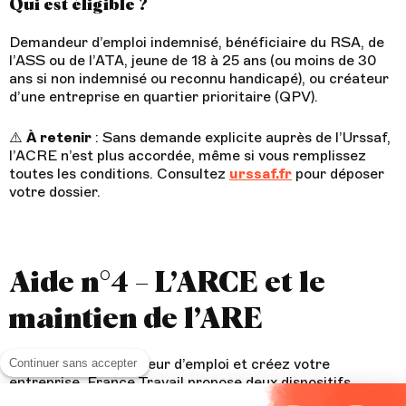
Qui est éligible ?
Demandeur d’emploi indemnisé, bénéficiaire du RSA, de
l’ASS ou de l’ATA, jeune de 18 à 25 ans (ou moins de 30
ans si non indemnisé ou reconnu handicapé), ou créateur
d’une entreprise en quartier prioritaire (QPV).
⚠️
À retenir
: Sans demande explicite auprès de l’Urssaf,
l’ACRE n’est plus accordée, même si vous remplissez
toutes les conditions. Consultez
urssaf.fr
pour déposer
votre dossier.
Aide n°4 – L’ARCE et le
maintien de l’ARE
Si vous êtes demandeur d’emploi et créez votre
Continuer sans accepter
entreprise, France Travail propose deux dispositifs
complémentaires pour sécuriser vos revenus lors du