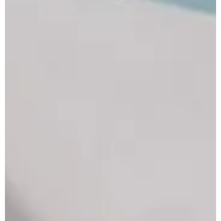
Je réserve
Follow us !
Facebook
Tiktok
LinkedIn
YouTube
Instagram :
Paris
Genève
Instagram
Instagram
Lille
Bordeaux
Instagram
Instagram