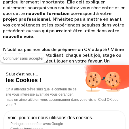
particulièrement importante. Elle doit expliquer
clairement pourquoi vous souhaitez vous réorienter et en
quoi cette
nouvelle formation
correspond à votre
projet professionnel
. N’hésitez pas à mettre en avant
vos compétences et les expériences acquises dans votre
précédent cursus qui pourraient être utiles dans votre
nouvelle voie
.
N’oubliez pas non plus de préparer un CV adapté ! Même
si vous êtes encore étudiant, chaque petit job, stage ou
Continuer sans accepter
activité associative peut jouer en votre faveur. Un
portfolio
bien construit peut valoriser vos compétences
transférables. Vous pourriez aussi être amené à fournir
Salut c'est nous...
des relevés de notes ou des lettres de recommandation.
les Cookies !
On a attendu d'être sûrs que le contenu de ce
site vous intéresse avant de vous déranger,
mais on aimerait bien vous accompagner dans votre visite. C'est OK pour
vous ?
Voici pourquoi nous utilisons des cookies.
Partage de données avec Google
Cookies fonctionnels