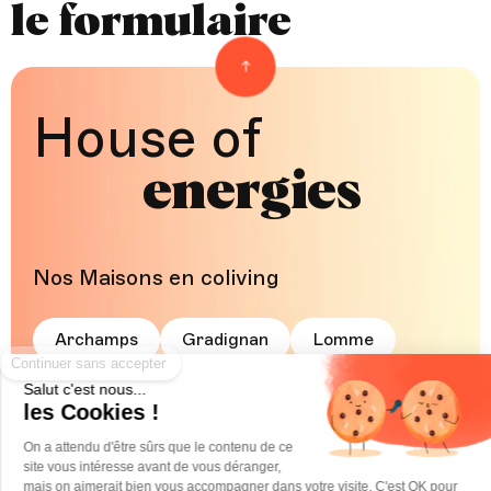
le formulaire
Back to top
House of
energies
Nos Maisons en coliving
Continuer sans accepter
Archamps
Gradignan
Lomme
Massy-Palaiseau
Noisy-le-Grand
Salut c'est nous...
les Cookies !
Villejuif
On a attendu d'être sûrs que le contenu de ce
site vous intéresse avant de vous déranger,
mais on aimerait bien vous accompagner dans votre visite. C'est OK pour