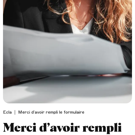
Je réserve
Follow us !
Facebook
Tiktok
LinkedIn
YouTube
Instagram :
Paris
Genève
Instagram
Instagram
Lille
Bordeaux
Instagram
Instagram
Ecla
Merci d’avoir rempli le formulaire
Merci d’avoir rempli