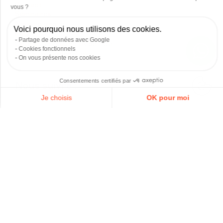
Contact
vous ?
Séminaires
Nous rejoindre
Voici pourquoi nous utilisons des cookies.
FAQ
Partage de données avec Google
Obtenir un résumé IA de Ecla
Cookies fonctionnels
Concours Golden Ticket
On vous présente nos cookies
Consentements certifiés par
Nous suivre :
Je choisis
OK pour moi
Paris
Genève
Axeptio consent
Plateforme de Gestion du Consentement : Personnalisez vos O
Instagram
Instagram
Notre plateforme vous permet d'adapter et de gérer vos paramètr
Lille
Bordeaux
Instagram
Instagram
Facebook
Tiktok
LinkedIn
YouTube
ECLA©2026
Plan du site
Conditions Générales