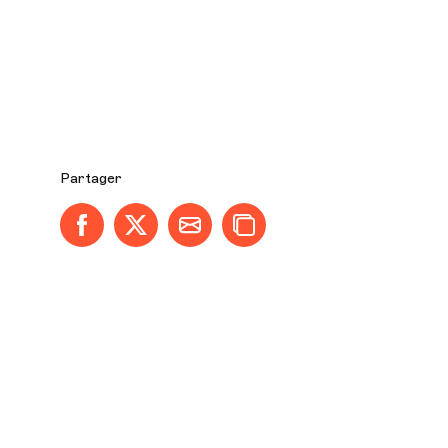
Partager
Partager sur Facebook
Partager sur X (anciennement Twitter)
Partager par email
Copier dans le presse-papier