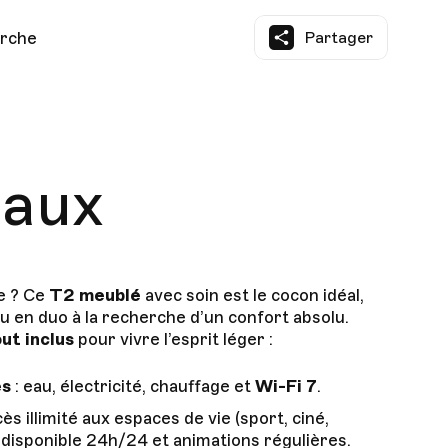
erche
Partager
aux
e ? Ce
T2 meublé
avec soin est le cocon idéal,
u en duo à la recherche d’un confort absolu.
out inclus
pour vivre l’esprit léger :
es
: eau, électricité, chauffage et
Wi-Fi 7
.
cès illimité aux espaces de vie (sport, ciné,
 disponible 24h/24 et animations régulières.