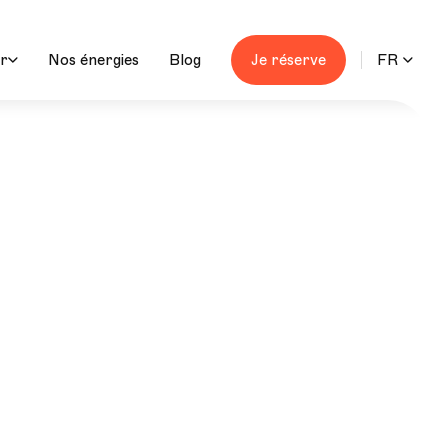
durée
ur
Nos énergies
Blog
Je réserve
FR
Fermé