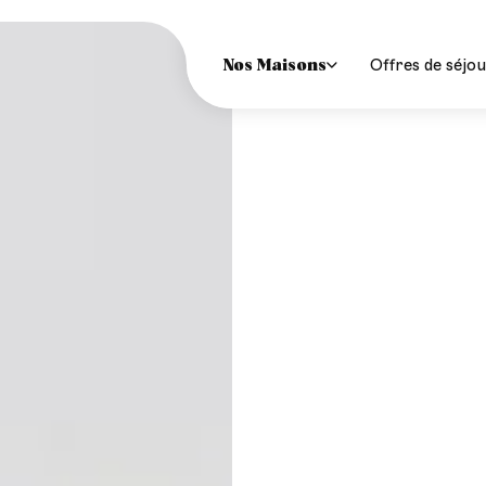
Séjour longue 
Lille
NEW
Offres de séjo
Nos Maisons
Séjour flexible
Paris