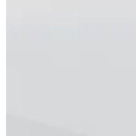
Follow us !
Facebook
Tiktok
LinkedIn
YouTube
Instagram :
Paris
Genève
Instagram
Instagram
Lille
Bordeaux
Instagram
Instagram