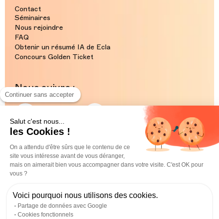
Contact
Séminaires
Nous rejoindre
FAQ
Obtenir un résumé IA de Ecla
Concours Golden Ticket
Nous suivre :
Continuer sans accepter
Paris
Genève
Instagram
Instagram
Salut c'est nous...
les Cookies !
Lille
Bordeaux
Instagram
Instagram
On a attendu d'être sûrs que le contenu de ce
site vous intéresse avant de vous déranger,
mais on aimerait bien vous accompagner dans votre visite. C'est OK pour
vous ?
Facebook
Tiktok
LinkedIn
YouTube
Voici pourquoi nous utilisons des cookies.
Partage de données avec Google
ECLA©2026
Cookies fonctionnels