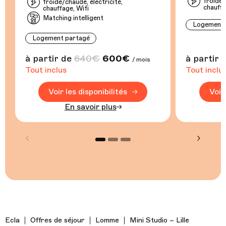
froide/
froide/chaude, électricité,
chauffa
chauffage, Wifi
Matching intelligent
Logement i
Logement partagé
à partir de
640€
600€
à partir 
/ mois
Tout inclus
Tout inclu
Voir les disponibilités
Voir
En savoir plus
Ecla
Offres de séjour
Lomme
Mini Studio – Lille