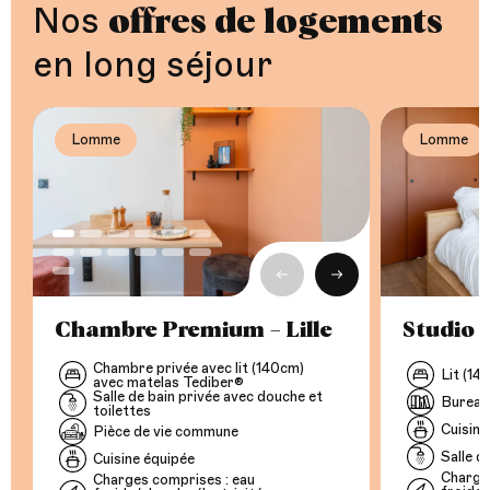
Nos
offres de logements
en long séjour
Lomme
Lomme
Lomme
Précédent
Suivant
Chambre Premium – Lille
Studio –
Chambre privée avec lit (140cm)
Lit (14
avec matelas Tediber®
Salle de bain privée avec douche et
Bureau
toilettes
Cuisine
Pièce de vie commune
Salle d
Cuisine équipée
Charges
Charges comprises : eau