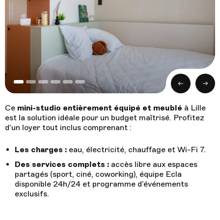
Je réserve
Follow us !
Facebook
Tiktok
LinkedIn
YouTube
Précédent
Suivan
Instagram :
Ce
mini-studio entièrement équipé et meublé
à Lille
est la solution idéale pour un budget maîtrisé. Profitez
Paris
Genève
Instagram
Instagram
d’un loyer tout inclus comprenant :
Lille
Bordeaux
Les charges :
eau, électricité, chauffage et Wi-Fi 7.
Instagram
Instagram
Des services complets :
accès libre aux espaces
partagés (sport, ciné, coworking), équipe Ecla
disponible 24h/24 et programme d’événements
exclusifs.