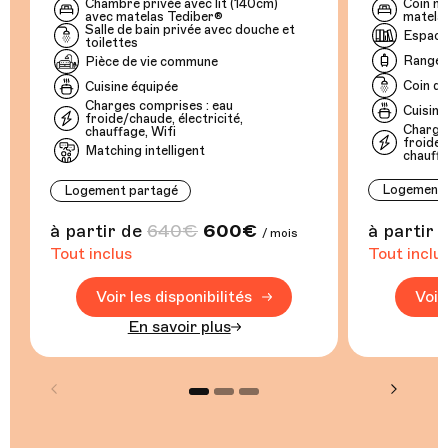
Chambre privée avec lit (140cm)
Coin nu
avec matelas Tediber®
matela
Salle de bain privée avec douche et
Espace 
toilettes
Range
Pièce de vie commune
Coin do
Cuisine équipée
Charges comprises : eau
Cuisine
froide/chaude, électricité,
Charges
chauffage, Wifi
froide/
Matching intelligent
chauffa
Logement i
Logement partagé
à partir de
640€
600€
à partir 
/ mois
Tout inclus
Tout inclu
Voir les disponibilités
Voir
En savoir plus