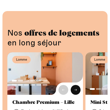
Nos
offres de logements
en long séjour
Lomme
Lomme
Lomme
Précédent
Suivant
Chambre Premium – Lille
Mini Stu