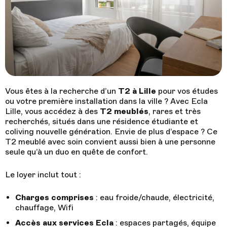
Je réserve
Follow us !
Facebook
Tiktok
LinkedIn
YouTube
Vous êtes à la recherche d’un
T2 à Lille
pour vos études
Instagram :
ou votre première installation dans la ville ? Avec Ecla
Lille, vous accédez à des
T2 meublés
, rares et très
recherchés, situés dans une résidence étudiante et
Paris
Genève
Instagram
Instagram
coliving nouvelle génération. Envie de plus d’espace ? Ce
T2 meublé avec soin convient aussi bien à une personne
seule qu’à un duo en quête de confort.
Lille
Bordeaux
Instagram
Instagram
Le loyer inclut tout :
Charges comprises
: eau froide/chaude, électricité,
chauffage, Wifi
Accès aux services Ecla
: espaces partagés, équipe