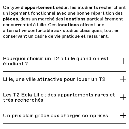
Ce type d’
appartement
séduit les étudiants recherchant
un logement fonctionnel avec une bonne répartition des
pièces
, dans un marché des
locations
particulièrement
concurrentiel à Lille. Ces
locations
offrent une
alternative confortable aux studios classiques, tout en
conservant un cadre de vie pratique et rassurant.
Pourquoi choisir un T2 à Lille quand on est
étudiant ?
Un
T2
est un
appartement
composé de deux
pièces
Lille, une ville attractive pour louer un T2
principales : une
chambre
séparée et un
séjour
. C’est le
format idéal si vous souhaitez :
Lille
est une
ville étudiante
dynamique, connectée et
Les T2 Ecla Lille : des appartements rares et
vivante. Son marché de
locations
est très actif,
séparer clairement espace de travail et espace de
très recherchés
notamment dans le
centre
, à
République
, dans le
repos
Vieux-Lille
, près de
Vauban
ou dans les quartiers bien
Une résidence étudiante nouvelle génération
desservis par les transports.
vivre seul avec plus de confort
Un prix clair grâce aux charges comprises
ou partager votre logement à deux, tout en gardant
Dès août 2026, Ecla ouvre une nouvelle résidence
Grâce au métro, au tram et aux bus, vous pouvez
Tout inclus pour maîtriser votre budget
votre intimité
étudiante et coliving à Lille, avec
628 logements