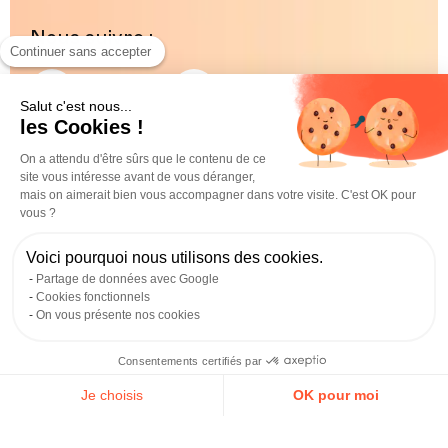
Nous suivre :
Quels quartiers privilégier à Lille pour louer
Continuer sans accepter
un T2 ?
Paris
Genève
Instagram
Instagram
Les quartiers les plus prisés pour un
T2 Lille
sont le
Salut c'est nous...
centre-ville, République, Vieux-Lille, Vauban et les
les Cookies !
secteurs bien desservis par les transports. Lomme est
Lille
Bordeaux
Instagram
Instagram
On a attendu d'être sûrs que le contenu de ce
aussi une alternative intéressante pour allier
site vous intéresse avant de vous déranger,
accessibilité et confort.
mais on aimerait bien vous accompagner dans votre visite. C'est OK pour
vous ?
Facebook
Tiktok
LinkedIn
YouTube
Comment réserver un T2 chez Ecla Lille ?
Voici pourquoi nous utilisons des cookies.
Partage de données avec Google
ECLA©2026
La réservation se fait en ligne : choix du logement, dépôt
Cookies fonctionnels
du dossier, validation et signature du bail. Les T2 étant
Plan du site
Conditions Générales
On vous présente nos cookies
très rares, il est conseillé d’anticiper.
Informations légales
Préférences des cookies
Politique de confidentialité
Consentements certifiés par
Je choisis
OK pour moi
Axeptio consent
Plateforme de Gestion du Consentement : Personnalisez vos O
À partir de