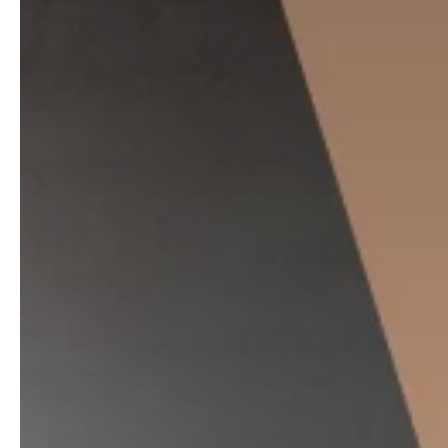
Follow us !
Facebook
Tiktok
LinkedIn
YouTube
Instagram :
Paris
Geneva
Instagram
Instagram
Lille
Bordeaux
Instagram
Instagram